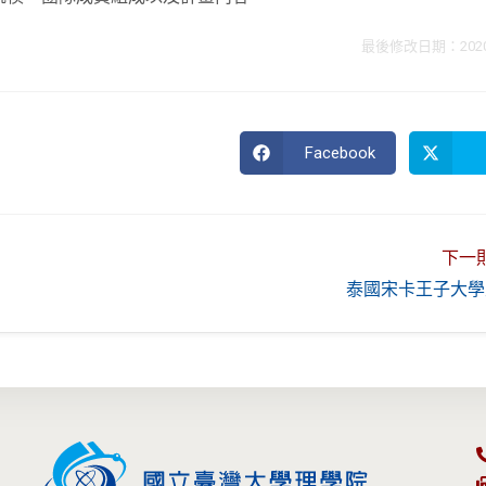
最後修改日期：2020 年
Facebook
Opens
in
a
new
window
下一
泰國宋卡王子大學