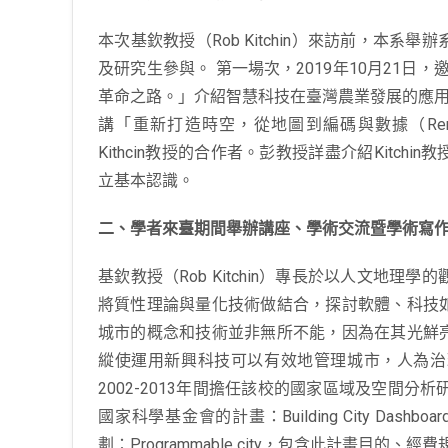
本次基欽教授（Rob Kitchin）來訪前，
及研究生參與。 第一場次，2019年10月21
革命之路。」介紹智慧科技在臺灣農業發展的應用。
講「重新打造時空，從地圖到編碼與數據（Remaking tim
Kithcin教授的合作者。彭教授詳盡介紹Kit
立基本認識。
二、學者來臺期間舉辦講座、學術交流暨學術寫
基欽教授（Rob Kitchin）專長於以人文
將質性理論與量化技術做結合，探討軟體、科技
城市的概念和技術並非無所不能，因為在其光鮮
縱使運用新興科技可以有效地管理城市，人為治理
2002-2013年間擔任該校的國家區域及空間分析研
國家科學基金會的計畫：Building City Dash
劃：Programmable city，包含此計畫目的