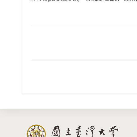
Read
more
articles