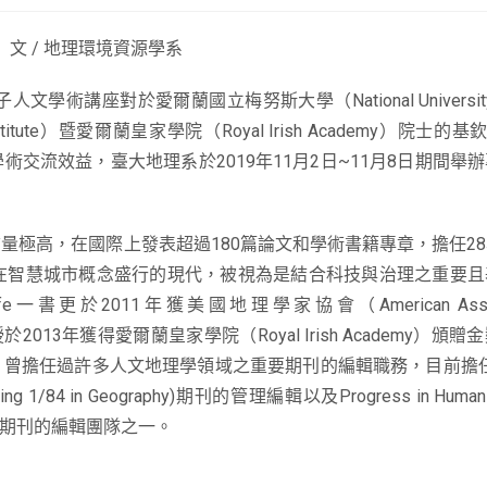
文 / 地理環境資源學系
對於愛爾蘭國立梅努斯大學（National University of 
Institute）暨愛爾蘭皇家學院（Royal Irish Academy）院士的
學術交流效益，臺大地理系於2019年11月2日~11月8日期間舉
學術質量極高，在國際上發表超過180篇論文和學術書籍專章，擔任2
在智慧城市概念盛行的現代，被視為是結合科技與治理之重要且
day Life一書更於2011年獲美國地理學家協會（American Associ
n教授於2013年獲得愛爾蘭皇家學院（Royal Irish Academy）
in）曾擔任過許多人文地理學領域之重要期刊的編輯職務，目前擔任Dia
 Ranking 1/84 in Geography)期刊的管理編輯以及Progress in Human
eography)期刊的編輯團隊之一。