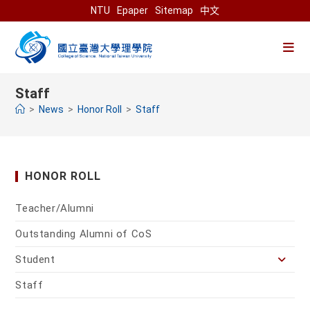
Skip
NTU
Epaper
Sitemap
中文
to
content
Staff
>
News
>
Honor Roll
>
Staff
HONOR ROLL
Teacher/Alumni
Outstanding Alumni of CoS
Student
Staff