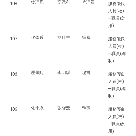
物理系
高添利
佐理員
108
服務優良
人員(校)
—職員(約
用)
化學系
簡佳慧
編審
107
服務優良
人員(校)
—職員(編
制)
理學院
李明騏
秘書
106
服務優良
人員(校)
—職員(編
制)
化學系
張馨云
幹事
106
服務優良
人員(校)
—職員(約
用)