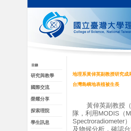
地理系黃倬英副教授研究成
研究與教學
台灣島嶼地表植被生長
國際交流
榮耀分享
黃倬英副教授（地
探索理院
隊，利用MODIS（Moder
Spectroradi
學生訊息
及物候分析，確認台