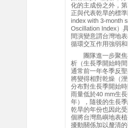
化的主成份之外，第
正與代表乾旱的標準降雨指數（
index with 3-mon
Oscillation 
間演變意謂台灣地表
循環交互作用強弱和
團隊進一步聚焦在
析（生長季開始時間
通常前一年冬季反聖
將變得相對乾燥（溼
分布對生長季開始時
雨量低於40 mm生長
年），隨後的生長季
乾旱的年份也因此受
個將台灣島嶼地表植
擾動關係加以釐清的