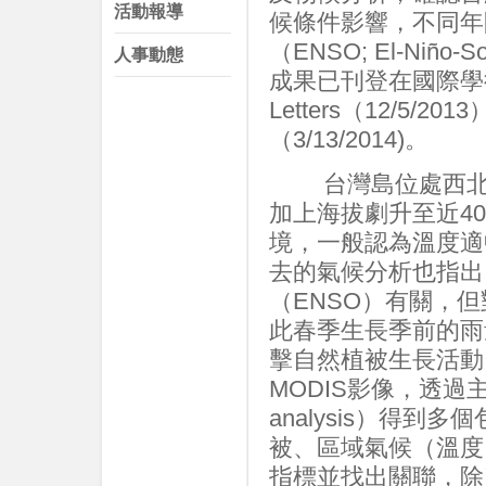
活動報導
候條件影響，不同年
（ENSO; El-Niño-
人事動態
成果已刊登在國際學術期刊 
Letters（12/5/2013）
（3/13/2014)。
台灣島位處西北太
加上海拔劇升至近4
境，一般認為溫度適
去的氣候分析也指出
（ENSO）有關，
此春季生長季前的雨
擊自然植被生長活動
MODIS影像，透過主成份分
analysis）得
被、區域氣候（溫度
指標並找出關聯，除