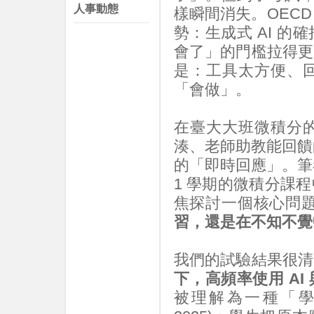
人事動態
樣瞬間消失。OEC
勢：生成式 AI 
會了」的門檻拉得更
是：工具太方便、
「會做」。
在臺大大班微積分
湊、老師助教能回饋
的「即時回應」。筆
1 學期的微積分課
焦探討一個核心問
習，還是在不知不覺
我們的試驗結果很清
下，高頻率使用 A
被理解為一種「學習拐杖」 (