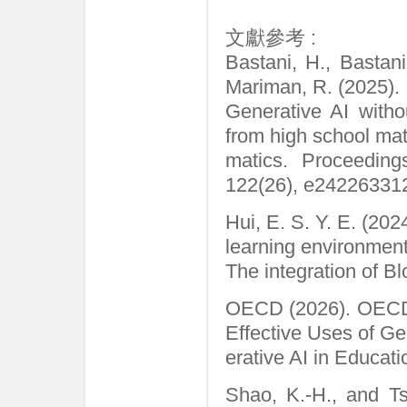
文獻參考 :
Bastani, H., Bastan
Mariman, R. (2025).
Generative AI witho
from high school ma
matics. Proceedin
122(26), e24226331
Hui, E. S. Y. E. (202
learning environment
The integration of B
OECD (2026). OECD D
Effective Uses of Ge
erative AI in Educat
Shao, K.-H., and Ts