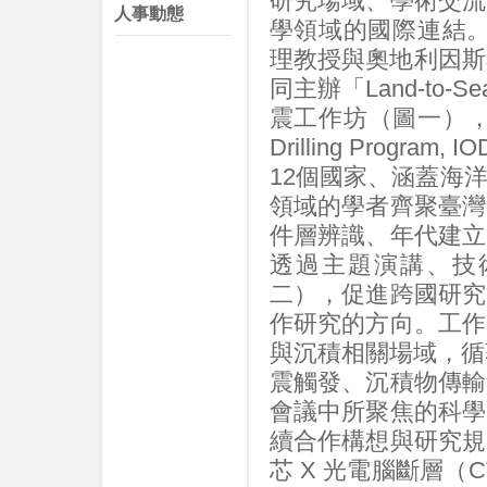
研究場域、學術交流
人事動態
學領域的國際連結。2
理教授與奧地利因斯布魯克
同主辦「Land-to-Se
震工作坊（圖一），由國際
Drilling Pro
12個國家、涵蓋海
領域的學者齊聚臺灣
件層辨識、年代建立
透過主題演講、技
二），促進跨國研究
作研究的方向。工作
與沉積相關場域，循著從
震觸發、沉積物傳輸
會議中所聚焦的科學
續合作構想與研究規
芯 X 光電腦斷層（C