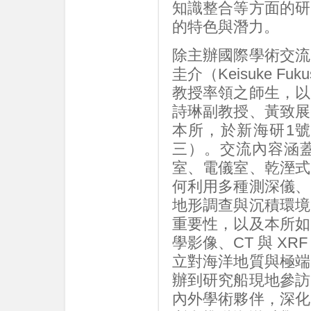
知識整合等方面的研
的特色與潛力。
除主辦國際學術交流
圭介（Keisuke Fu
教授率領之師生，以
詩琳副教授、黃致展
本所，於新海研1
三）。交流內容涵
室、電儀室、乾溼式
何利用多種測深儀、
地形調查與沉積環境
重要性，以及本所如
學影像、CT 與 X
立對海洋地質與極端
辦到研究船現地參訪
內外學術夥伴，深化