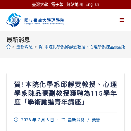
Skip
臺灣大學
電子報
網站地圖
English
to
content
最新消息
>
最新消息
>
賀! 本院化學系邱靜雯教授、心理學系陳品豪副教授
賀! 本院化學系邱靜雯教授、心理
學系陳品豪副教授獲聘為115學年
度「學術勵進青年講座」
Post
Post
2026 年 7 月 6 日
最新消息
/
榮譽
published:
category: