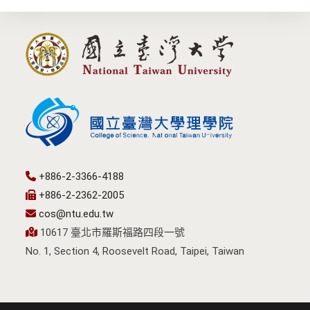
+886-2-3366-4188
+886-2-2362-2005
cos@ntu.edu.tw
10617 臺北市羅斯福路四段一號
No. 1, Section 4, Roosevelt Road, Taipei, Taiwan