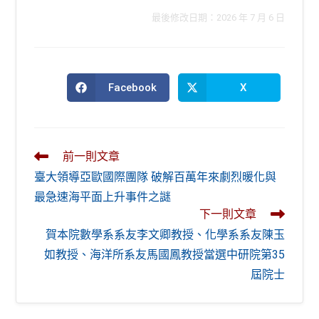
最後修改日期：2026 年 7 月 6 日
Facebook
X
Opens
Opens
in
in
a
a
new
new
window
window
Read
前一則文章
more
臺大領導亞歐國際團隊 破解百萬年來劇烈暖化與
articles
最急速海平面上升事件之謎
下一則文章
賀本院數學系系友李文卿教授、化學系系友陳玉
如教授、海洋所系友馬國鳳教授當選中研院第35
屆院士