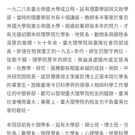
一九二八年臺北帝國大學成立時，設有理農學部與文政學
部。當時的理農學部共有十個講座，教師多半畢業於東京
帝國大學與東北帝國大學。經過前輩師長多年的努力，才
有光復初期本校理學院化學系、地質系、動物系與植物系
深厚的基礎。七十年來，臺大理學院與臺灣社會同部成
長。即使在物質匱乏的一九五○年代，師生仍堅守崗位，
弦歌不輟。理學院歷年的師生，無論身處國內或定居海
外，在教學、研究、服務都有相當卓越的成就。例如，中
央研究院院長、諾貝爾獎得主李遠哲博士正是本院化學系
的畢業生。放眼臺灣今日科學界的領導人物與科學工作單
位的中堅幹部，都可以發現臺大理學院校友的蹤跡。臺灣
社會哺育臺大；事實上，臺大理學院的校友也不負臺灣社
會的栽培。
本院目前有七個學系，設有大學部、碩士班、博士班，分
別為：數學系、物理學系、化學系、心理學系、地質科學