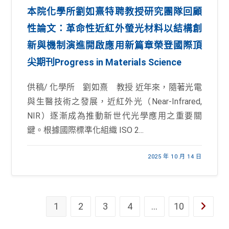
本院化學所劉如熹特聘教授研究團隊回顧
性論文：革命性近紅外螢光材料以結構創
新與機制演進開啟應用新篇章榮登國際頂
尖期刊Progress in Materials Science
供稿/ 化學所 劉如熹 教授 近年來，隨著光電
與生醫技術之發展，近紅外光（Near-Infrared,
NIR）逐漸成為推動新世代光學應用之重要關
鍵。根據國際標準化組織 ISO 2...
2025 年 10 月 14 日
1
2
3
4
...
10
Go to th