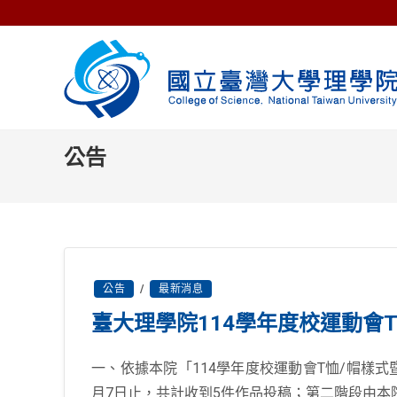
Skip
to
content
公告
公告
/
最新消息
臺大理學院114學年度校運動會T
一、依據本院「114學年度校運動會T恤/帽樣式暨L
月7日止，共計收到5件作品投稿；第二階段由本院院