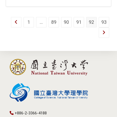
1
...
89
90
91
92
93
Go to the previous page
Go to th
+886-2-3366-4188