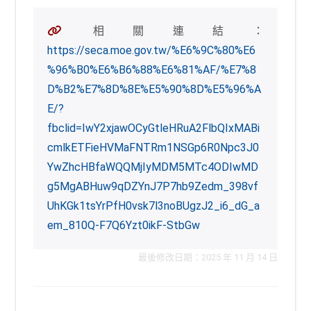
相關連結：
https://seca.moe.gov.tw/%E6%9C%80%E6
%96%B0%E6%B6%88%E6%81%AF/%E7%8
D%B2%E7%8D%8E%E5%90%8D%E5%96%A
E/?
fbclid=IwY2xjawOCyGtleHRuA2FlbQIxMABi
cmlkETFieHVMaFNTRm1NSGp6R0Npc3J0
YwZhcHBfaWQQMjIyMDM5MTc4ODIwMD
g5MgABHuw9qDZYnJ7P7hb9Zedm_398vf
UhKGk1tsYrPfH0vsk7l3noBUgzJ2_i6_dG_a
em_810Q-F7Q6Yzt0ikF-StbGw
最後修改日期：2025 年 11 月 14 日