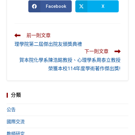
Facebook
X
Opens
Opens
in
in
a
a
new
new
window
window
Read
前一則文章
more
理學院第二屆傑出院友頒獎典禮
articles
下一則文章
賀本院化學系陳浩銘教授、心理學系周泰立教授
榮獲本校114年度學術著作傑出獎!
分類
公告
國際交流
教師研究