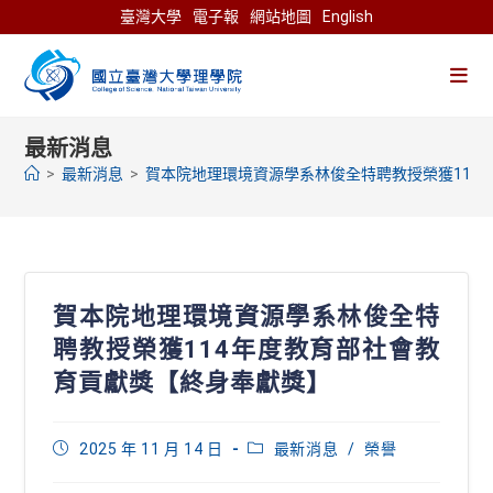
Skip
臺灣大學
電子報
網站地圖
English
to
content
最新消息
>
最新消息
>
賀本院地理環境資源學系林俊全特聘教授榮獲114
賀本院地理環境資源學系林俊全特
聘教授榮獲114年度教育部社會教
育貢獻獎【終身奉獻獎】
Post
Post
2025 年 11 月 14 日
最新消息
/
榮譽
published:
category: