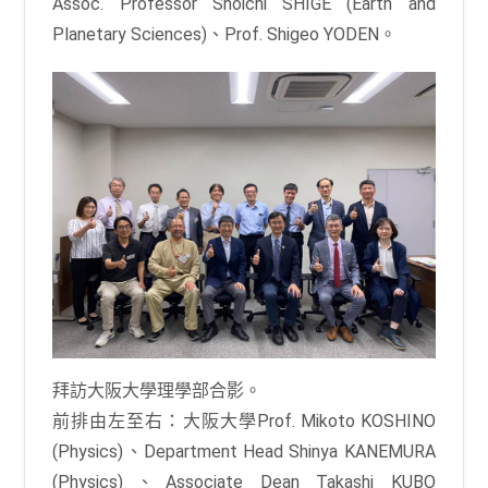
Assoc. Professor Shoichi SHIGE (Earth and
Planetary Sciences)、Prof. Shigeo YODEN。
拜訪大阪大學理學部合影。
前排由左至右：大阪大學Prof. Mikoto KOSHINO
(Physics)、Department Head Shinya KANEMURA
(Physics)、Associate Dean Takashi KUBO