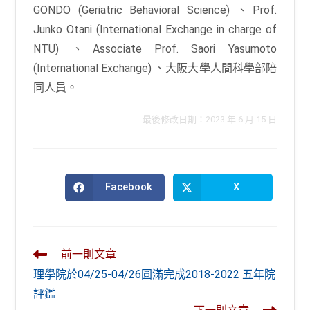
GONDO (Geriatric Behavioral Science) 、Prof.
Junko Otani (International Exchange in charge of
NTU) 、Associate Prof. Saori Yasumoto
(International Exchange) 、大阪大學人間科學部陪
同人員。
最後修改日期：2023 年 6 月 15 日
Facebook
X
Opens
Opens
in
in
a
a
new
new
window
window
Read
前一則文章
more
理學院於04/25-04/26圓滿完成2018-2022 五年院
articles
評鑑