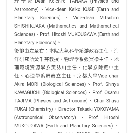
理學部Dean Koichiro TANAKA (Physics and
Astronomy)、Vice-dean Keiko KUGE (Earth and
Planetary Sciences)、Vice-dean Mitsuhiro
SHISHIKUARA (Mathematics and Mathematical
Sciences)、Prof. Hitoshi MUKOUGAWA (Earth and
Planetary Sciences)。
後排由左至右：本院大氣科學系游政谷主任、海
洋研究所黃千芬教授、物理學系張寶棣主任、地
理環境資源學系黃誌川主任、化學系陳振中主
任、心理學系周泰立主任、京都大學Vice-chair
Akira MORI (Biological Sciences)、Prof. Shinya
KAWAGUCHI (Biological Sciences)、Prof. Osamu
TAJIMA (Physics and Astronomy)、Chair Shuya
FUKAI (Chemistry)、Director Takaaki YOKOYAMA
(Astronomical Observatory)、Prof. Hitoshi
MUKOUGAWA (Earth and Planetary Sciences)、