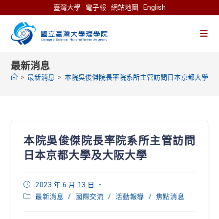
Skip
臺灣大學
電子報
網站地圖
English
to
content
最新消息
>
最新消息
>
本院吳俊傑院長率院系所主管訪問日本京都大學及
本院吳俊傑院長率院系所主管訪問
日本京都大學及大阪大學
Post
2023 年 6 月 13 日
published:
Post
最新消息
/
國際交流
/
活動報導
/
焦點消息
category: