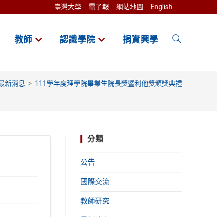
臺灣大學
電子報
網站地圖
English
教師
認識學院
捐資興學
Toggle
website
最新消息
>
111學年度理學院畢業生院長獎暨利他獎頒獎典禮
search
分類
公告
國際交流
教師研究