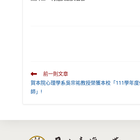
Read
前一則文章
more
賀本院心理學系吳宗祐教授榮獲本校「111學年度
articles
師」!