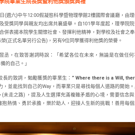
理學院畢業生院長獎暨利他獎頒獎典禮
7日(週六)中午12:00假凝態科學暨物理學館2樓國際會議廳，由
及受獎同學與親友均出席共襄盛舉。自101學年度起，理學院
起合併表揚本院學生關懷社會、發揮利他精神，對學校及社會之
榮(正式名單另行公告)，另有9位同學獲得利他獎的榮譽。
昱丞，在致答謝詞時說：「希望各位在未來，無論是在做任何
準備的自己。」
校長的致詞，勉勵獲獎的畢業生：
”
Where there is a Will, ther
意志力，並能找到自己的Way，而畢業只是尋找每個人道路的開始
 Not Taken> (未走之路) ，提及人生選擇充滿複雜矛盾的心境，需要信
擁抱熱情、勇於承擔，樂於助人，迎接人生新的挑戰！善用每個