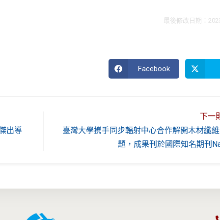
最後修改日期：2023 年
Facebook
Opens
in
a
new
window
下一
傑出導
臺灣大學㩗手同步輻射中心合作解開木材纖維
題，成果刊於國際知名期刊Nature