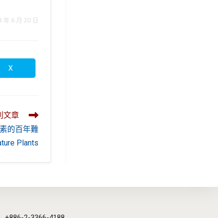
 6 月 20 日
X
Opens
in
a
new
window
則文章
素的百年難
 Plants
+886-2-3366-4188