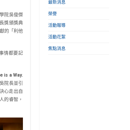
最新消息
榮譽
理學院吳俊傑
院長獎頒獎典
活動報導
奉獻的「利他
活動花絮
焦點消息
事情都要記
e is a Way.
。吳院長並引
念與決心走出自
人的睿智，