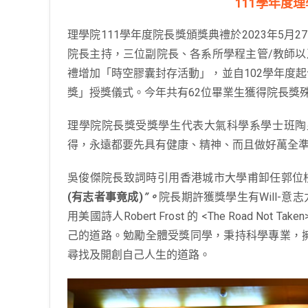
111學年度
理學院111學年度院長獎頒獎典禮於2023年5月2
院長主持，三位副院長、各系所學程主管/教師以
禮增加「時空膠囊封存活動」，並自102學年度
獎」授獎儀式。今年共有62位畢業生獲得院長獎殊
理學院院長獎受獎學生代表大氣科學系學士班陶
得，永遠都要先具有健康、精神、而且做好萬全
吳俊傑院長致詞時引用香港城市大學甫卸任郭位
(有志者事竟成)
”。
院長期許獲獎學生有Will-
用美國詩人Robert Frost 的 <The Road
己的道路。勉勵全體受獎同學，秉持科學專業，
尋找及開創自己人生的道路。