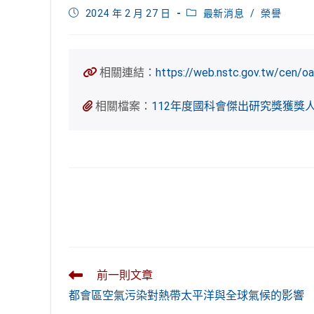
Post
Post
2024 年 2 月 27 日
最新消息
/
榮譽
published:
category:
相關連結：
https://web.nstc.gov.tw/cen/oa
相關檔案：
112年度國科會傑出研究獎獲獎人名
Read
前一則文章
more
都會區空氣污染對熱帶太平洋與全球氣候的影響
articles