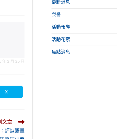
最新消息
榮譽
活動報導
活動花絮
焦點消息
 2 月 25 日
X
Opens
in
a
new
window
則文章
：鈣鈦礦量