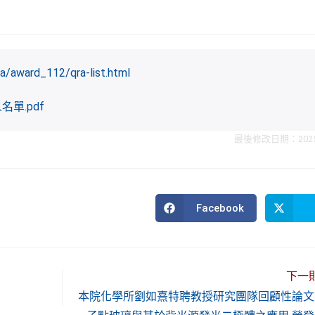
a/award_112/qra-list.html
單.pdf
最後修改日期：2025 年
Facebook
Opens
in
a
new
window
下一
本院化學所劉如熹特聘教授研究團隊回顧性論文