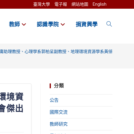
臺灣大學
電子報
網站地圖
English
教師
認識學院
捐資興學
Toggle
website
庸助理教授、心理學系郭柏呈副教授、地理環境資源學系黃倬英教授、海
search
分類
環境資
公告
會傑出
國際交流
教師研究