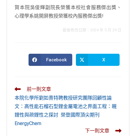
賀本院吳俊輝副院長榮獲本校社會服務傑出獎、
心理學系姚開屏教授榮獲校內服務傑出獎!
最後修改日期：2024 年 5 月 29 日
Facebook
X
Opens
Opens
in
in
a
a
new
new
window
window
Read
前一則文章
more
本院化學所劉如熹特聘教授研究團隊回顧性論
articles
文：高性能石榴石型鋰金屬電池之界面工程：親
鋰性與疏鋰性之探討 榮登國際頂尖期刊
EnergyChem
下一則文章