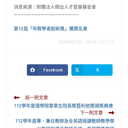
消息來源：財團法人傑出人才發展基金會
——————————————————–
第12屆「年輕學者創新獎」獲獎名單
最後修改日期：2024 年 6 月 17 日
Facebook
X
Opens
Opens
in
in
a
a
new
new
window
window
Read
前一則文章
more
112學年度理學院畢業生院長獎暨利他獎頒獎典禮
articles
下一則文章
112學年度專、兼任教師及全英語授課教師教學傑