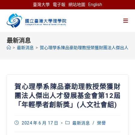
Skip
臺灣大學
電子報
網站地圖
English
to
content
最新消息
>
最新消息
>
賀心理學系陳品豪助理教授榮獲財團法人傑出人才發
賀心理學系陳品豪助理教授榮獲財
團法人傑出人才發展基金會第12屆
「年輕學者創新獎」(人文社會組)
Post
Post
2024 年 6 月 17 日
最新消息
/
榮譽
published:
category: