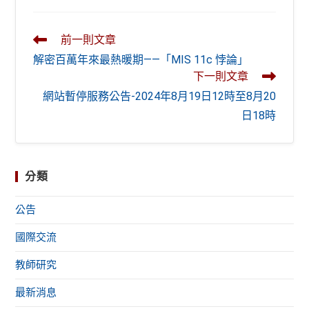
new
new
window
window
Read
前一則文章
more
解密百萬年來最熱暖期——「MIS 11c 悖論」
articles
下一則文章
網站暫停服務公告-2024年8月19日12時至8月20
日18時
分類
公告
國際交流
教師研究
最新消息