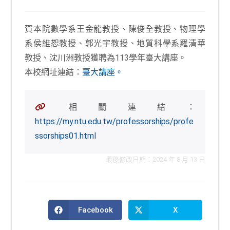
published:
category:
賀本院數學系王金龍教授、陳俊全教授、物理學
系侯維恕教授、郭光宇教授、地質科學系羅清華
教授、沈川洲教授獲聘為113學年臺大講座。
本校網址連結：
臺大講座。
相關連結：
https://my.ntu.edu.tw/professorships/profe
ssorships01.html
最後修改日期：2024 年 8 月 13 日
Facebook
X
Opens
Opens
in
in
a
a