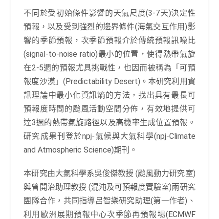
不同於受初始條件影響的天氣尺度(3-7天)決定性
預報，以及受到強烈的邊界條件(海氣交互作用)影
響的季節預報，次季節預報介於傳統預報訊噪比
(signal-to-noise ratio)最小的位置，使得熱帶氣旋
在2-5週的預報尤具挑戰性，也因而被稱為「可預
報度沙漠」(Predictability Desert)。本研究利用資
訊理論中最小化資訊熵的方法，找出具有最長可
預報度時間的颱風活動空間分佈，有效地提供可
達3週的熱帶氣旋路徑以及高機率生成位置預報。
研究成果刊登於npj-氣候與大氣科學(npj-Climate
and Atmospheric Science)期刊。
本研究由大氣科學系吳俊傑教授 (颱風動力研究室)
與曾開治助理教授 (混沌及可預報度實驗室)兩研究
團隊合作，共同指導呂智樂研究助理(第一作者)、
利用歐洲展期預報中心次季節再預報場(ECMWF