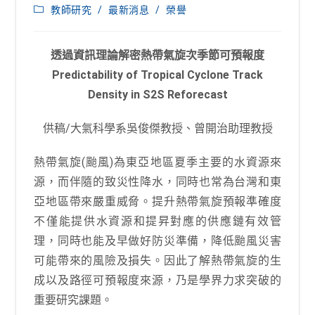
published:
Post
教師研究
/
最新消息
/
榮譽
category:
透過資訊理論解密熱帶氣旋次季節可預報度
Predictability of Tropical Cyclone Track
Density in S2S Reforecast
供稿/大氣科學系吳俊傑教授、曾開治助理教授
熱帶氣旋(颱風)為東亞地區夏季主要的水資源來
源，而伴隨的致災性降水，同時也常為台灣和東
亞地區帶來嚴重威脅。提升熱帶氣旋預報準確度
不僅能提供水資源和提昇對應的供應鏈有效管
理，同時也能及早做好防災準備，降低颱風災害
可能帶來的風險及損失。因此了解熱帶氣旋的生
成以及路徑可預報度來源，乃是學界力求突破的
重要研究課題。