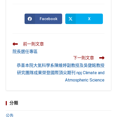
Facebook
X
Opens
Opens
in
in
a
a
new
new
window
window
Read
前一則文章
more
院長選任專區
articles
下一則文章
恭喜本院大氣科學系陳維婷副教授及吳健銘教授
研究團隊成果榮登國際頂尖期刊 npj Climate and
Atmospheric Science
分類
公告