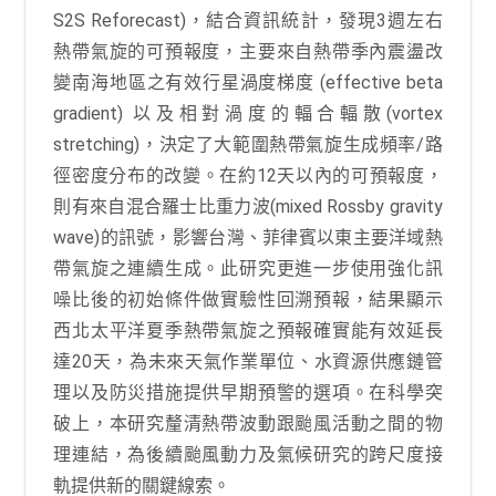
S2S Reforecast)，結合資訊統計，發現3週左右
熱帶氣旋的可預報度，主要來自熱帶季內震盪改
變南海地區之有效行星渦度梯度 (effective beta
gradient) 以及相對渦度的輻合輻散(vortex
stretching)，決定了大範圍熱帶氣旋生成頻率/路
徑密度分布的改變。在約12天以內的可預報度，
則有來自混合羅士比重力波(mixed Rossby gravity
wave)的訊號，影響台灣、菲律賓以東主要洋域熱
帶氣旋之連續生成。此研究更進一步使用強化訊
噪比後的初始條件做實驗性回溯預報，結果顯示
西北太平洋夏季熱帶氣旋之預報確實能有效延長
達20天，為未來天氣作業單位、水資源供應鏈管
理以及防災措施提供早期預警的選項。在科學突
破上，本研究釐清熱帶波動跟颱風活動之間的物
理連結，為後續颱風動力及氣候研究的跨尺度接
軌提供新的關鍵線索。