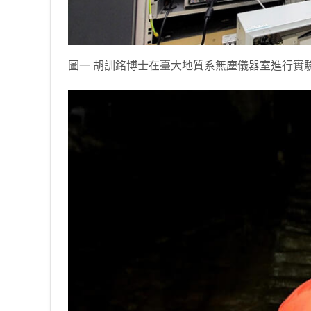
圖一 胡訓銘博士在臺大地質系無塵儀器室進行實