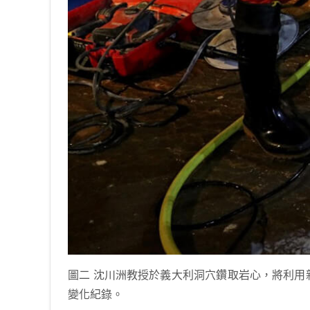
圖二 沈川洲教授於義大利洞穴鑽取岩心，將利
變化紀錄。