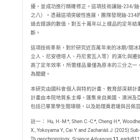
擾，並成功進行精確修正。這項技術讓鈾-234/鈾
之八）。憑藉這項突破性進展，團隊發現鈾-234的半衰
過去錯誤的數值，對五十萬年以上樣品的定年結
斷。
這項技術革新，對於研究近百萬年來的冰期/間
立人、尼安德塔人、丹尼索瓦人等）的演化與遷
高了定年效率，所需樣品量僅為原本的三分之一
為關鍵。
本研究由國科會個人與特約計畫、教育部深耕計
計畫由本院地質系主導，匯集來自美國、澳洲及
包括已畢業學生簡瑋頤，以及助理黃君瑗與呂佩
註一： Hu, H.-M.*, Shen C.-C.*, Cheng H.*, Woodhead J.
X., Yokoyama Y., Cai Y. and Zachariáš J. (2025) Sub
Th geochronology.
Science Advances
11
, eadu811