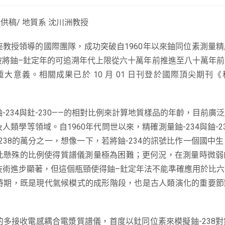
供稿/ 地質系 沈川洲教授
教授領導的國際團隊，成功突破自1960年以來鈾同位素測量
突破將鈾–釷定年的可追溯年代上限從六十萬年前推進至八十萬年
意義。相關成果已於 10 月 01 日刊登於國際頂尖期刊
鈾-234與釷-230——的相對比例來計算地質樣品的年齡，目前廣
類學等領域。自1960年代問世以來，精確測量鈾-234與鈾-2
238的萬分之一，想像一下，若將鈾-234的訊號比作一個國中生，
懸殊的比例使得質譜儀測量極為困難；更何況，在測量時微弱的
譜技術進步顯著，但這個瓶頸使得鈾–釷定年法不能準確應用於比
時期，既是現代氣候模式的成形階段，也是古人類演化的重要節
接收電感耦合電漿質譜儀，首度以釷同位素來模擬鈾-238對鈾