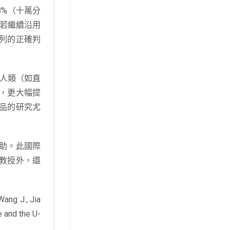
8%（十萬分
年。若繼續沿用
列的正確判
人類（如直
，更大幅提
品的研究尤
助。此國際
教授外，還
Wang J., Jia
fe and the U-