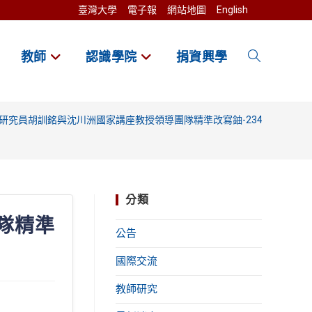
臺灣大學
電子報
網站地圖
English
教師
認識學院
捐資興學
Toggle
website
研究員胡訓銘與沈川洲國家講座教授領導團隊精準改寫鈾-234半衰期 開
search
分類
隊精準
公告
國際交流
教師研究