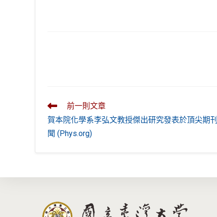
Read
前一則文章
more
賀本院化學系李弘文教授傑出研究發表於頂尖期
articles
聞 (Phys.org)