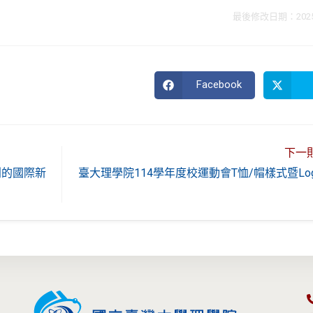
最後修改日期：2025 年
Facebook
Opens
in
a
new
window
下一
刊的國際新
臺大理學院114學年度校運動會T恤/帽樣式暨Lo