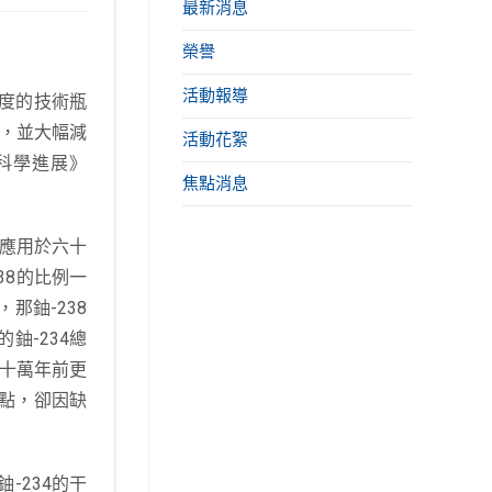
最新消息
榮譽
活動報導
精度的技術瓶
前，並大幅減
活動花絮
《科學進展》
焦點消息
泛應用於六十
38的比例一
那鈾-238
鈾-234總
六十萬年前更
點，卻因缺
-234的干