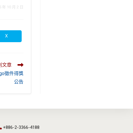
 10 月 2 日
X
Opens
in
a
new
window
則文章
go徵件得獎
公告
+886-2-3366-4188