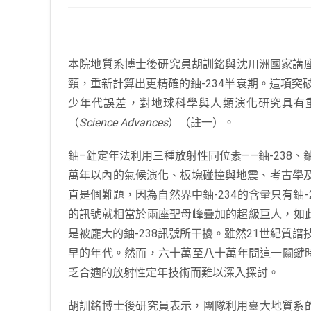
本院地質系博士後研究員胡訓銘與沈川洲國家講座
頸，重新計算出更精確的鈾-234半衰期。這項
少年代誤差，對地球科學與人類演化研究具有重大
（
Science Advances
）（註一）。
鈾–釷定年法利用三種放射性同位素——鈾-238、
萬年以內的氣候演化、板塊碰撞與地震、考古學及人
直是個難題，因為自然界中鈾-234的含量只有鈾-
的訊號就相當於兩座聖母峰疊加的超級巨人，如此
是被龐大的鈾-238訊號所干擾。雖然21世紀質
早的年代。然而，六十萬至八十萬年間這一關鍵
乏合適的放射性定年技術而難以深入探討。
胡訓銘博士後研究員表示，團隊利用臺大地質系的多