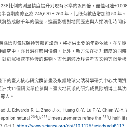
-238比例的測量精度提升到現有水準的近四倍，最佳可達±0.00
期應修正為 245,670 ± 260 年，比既有數值增加約 50 
果將造成數千年的偏差，進而影響對地質歷史與人類演化時間序
冰期循環與氣候轉換等艱難議題，將提供重要的年齡依據，在早期
徙研究中，亦具潛在應用價值。此外，新方法在提升精度的同時
，對於沉積速率極慢的礦物、古代遺骸及珍貴考古文物等微量樣
畫下的臺大核心研究群計畫及永續地球尖端科學研究中心共同資
亞洲共11個研究單位參與。臺大地質系的研究成員除胡博士與沈
芸等人。
, Edwards R. L., Zhao J.-x., Huang C.-Y., Lu P.-Y., Chien W.-Y., 
234
238
234
-epsilon natural
U/
U measurements refine the
U half-li
7. Oct 1.
https://www.science.org/doi/10.1126/sciadv.adu8117