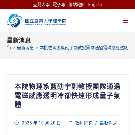
Skip
臺灣大學
電子報
網站地圖
English
to
content
最新消息
>
最新消息
>
本院物理系藍劭宇副教授團隊通過電磁感應透明冷
本院物理系藍劭宇副教授團隊通過
電磁感應透明冷卻快速形成量子氣
體
Post
Post
2025 年 10 月 20 日
教師研究
/
最新消息
published:
category: