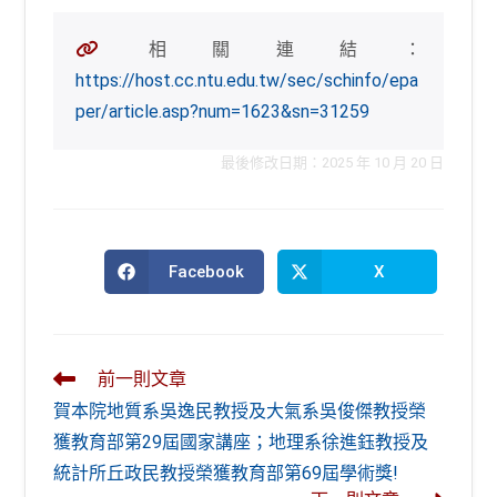
相關連結：
https://host.cc.ntu.edu.tw/sec/schinfo/epa
per/article.asp?num=1623&sn=31259
最後修改日期：2025 年 10 月 20 日
Facebook
X
Opens
Opens
in
in
a
a
new
new
window
window
Read
前一則文章
more
賀本院地質系吳逸民教授及大氣系吳俊傑教授榮
articles
獲教育部第29屆國家講座；地理系徐進鈺教授及
統計所丘政民教授榮獲教育部第69屆學術獎!