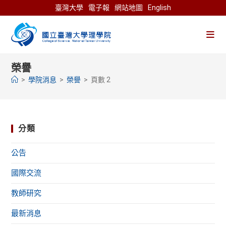
Skip
臺灣大學
電子報
網站地圖
English
to
content
榮譽
>
學院消息
>
榮譽
>
頁數 2
分類
公告
國際交流
教師研究
最新消息