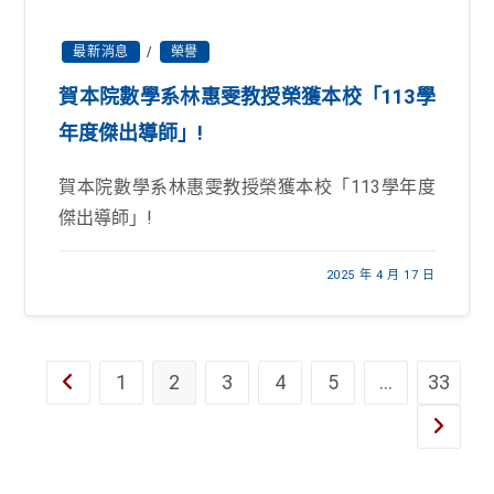
最新消息
/
榮譽
賀本院數學系林惠雯教授榮獲本校「113學
年度傑出導師」!
賀本院數學系林惠雯教授榮獲本校「113學年度
傑出導師」!
2025 年 4 月 17 日
1
2
3
4
5
...
33
Go to the previous page
Go to th