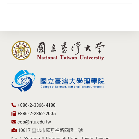
+886-2-3366-4188
+886-2-2362-2005
cos@ntu.edu.tw
10617 臺北市羅斯福路四段一號
No. 1, Section 4, Roosevelt Road, Taipei, Taiwan