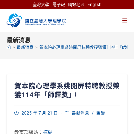
Skip
臺灣大學
電子報
網站地圖
English
to
content
最新消息
>
最新消息
>
賀本院心理學系姚開屏特聘教授榮獲114年「師鐸獎
賀本院心理學系姚開屏特聘教授榮
獲114年「師鐸獎」!
Post
Post
2025 年 7 月 21 日
最新消息
/
榮譽
published:
category:
教育部網站：
連結