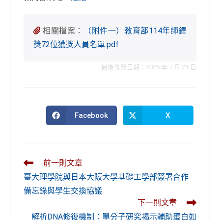
相關檔案：
（附件一）教育部114年師鐸
獎72位獲獎人員名單.pdf
最後修改日期：2025 年 7 月 21 日
Facebook
X
Opens
Opens
in
in
a
a
new
new
window
window
Read
前一則文章
more
臺大理學院與日本大阪大學基礎工學部簽署合作
articles
備忘錄與學生交換協議
下一則文章
解析DNA修復機制：單分子研究揭示輔助蛋白如