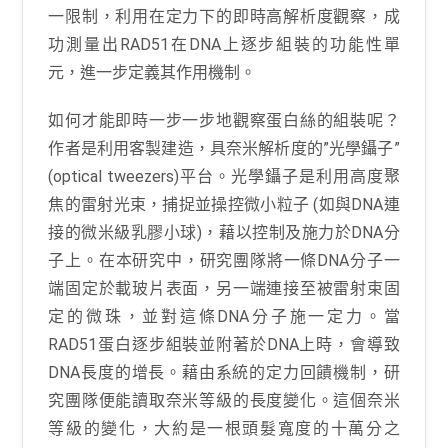
一限制，利用在定力下的即時高解析度觀察，成
功測量出RAD51在DNA上逐步組裝的功能性單
元，進一步定義其作用機制。
如何才能即時一步一步地觀察蛋白絲的組裝呢？
作者是利用客製建造，具奈米解析度的”光學鑷子”
(optical tweezers)平台。光學鑷子是利用高度聚
焦的雷射光束，捕捉並操控微小粒子 (如與DNA連
接的微米級乳膠小球)，藉以控制及施力於DNA分
子上。在本研究中，研究團隊將一條DNA分子一
端固定於載玻片表面，另一端連接至被雷射束固
定的微珠，並對這條DNA分子施一定力。當
RAD51蛋白逐步組裝並附著於DNA上時，會導致
DNA長度的增長。藉由系統的定力回饋機制，研
究團隊便能讀取奈米等級的長度變化。這個奈米
等級的變化，大約是一根頭髮寬度的十萬分之