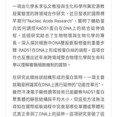
一項由化學系李弘文教授與生化科學所冀宏源教
授實驗室的跨領域合作研究，近日發表於國際標
竿期刊”Nucleic Acids Research”，闡明了輔助蛋
白如何調控RAD51蛋白在DNA上的結合延伸過
程。這個研究結合了生物物理與生物化學的專
長，深入探討細胞中DNA雙股斷裂修復的重要步
驟: RAD51在DNA上形成核蛋白絲的過程。這項合
作也反應出近年來跨領域整合物理化學與生命科
學以理解複雜細胞機制的趨勢。
在研究此類絲狀結構形成的蛋白質時，一項主要
挑戰是辨識其在DNA上進行延伸的”功能性單元”。
雖然冷凍電子顯微鏡等技術已能觀察RAD51蛋白
聚集體的靜態結構與平均大小，但這些方法無法
得知在實際組裝過程中究竟是哪些單體或聚體形
式真正參與了DNA上的延伸。這項研究突破了這