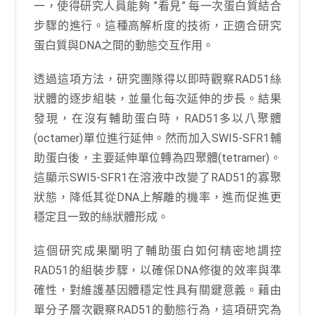
一，使得研究人員能夠 ”看見” 每一次蛋白質結合
步驟的進行。這種高解析度的技術，正適合研究
蛋白質與DNA之間的動態交互作用。
透過這項方法，研究團隊得以即時觀察RAD51絲
狀體的逐步組裝，並量化每次延伸的步長。結果
發現，在沒有輔助蛋白時，RAD51多以八聚體
(octamer)單位進行延伸。然而加入SWI5-SFR1輔
助蛋白後，主要延伸單位轉為四聚體(tetramer)。
這顯示SWI5-SFR1在溶液中改變了RAD51的寡聚
狀態，降低其從DNA上解離的機率，進而促進更
穩定且一致的絲狀體形成。
這個研究成果闡明了輔助蛋白如何精密地調控
RAD51的組裝步驟，以確保DNA修復的效率與準
確性，對維護基因體穩定性具有關鍵意義。藉由
單分子層次觀察RAD51的動態行為，這項研究為