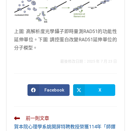
上圖: 高解析度光學鑷子即時量測RAD51的功能性
延伸單位。下圖: 調控蛋白改變RAD51延伸單位的
分子模型。
最後修改日期：2025 年 7 月 23 日
Facebook
X
Opens
Opens
in
in
a
a
new
new
window
window
Read
前一則文章
more
賀本院心理學系姚開屏特聘教授榮獲114年「師鐸
articles